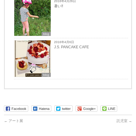
2016年4月26日
暑い‼︎
blog
2016年4月6日
J.S. PANCAKE CAFE
blog
Facebook
Hatena
twitter
Google+
LINE
←
アート展
託児室
→