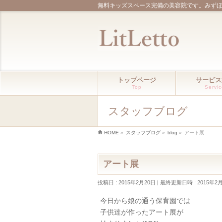
無料キッズスペース完備の美容院です。みず
トップページ
サービス
Top
Servi
スタッフブログ
HOME
»
スタッフブログ
»
blog
»
アート展
アート展
投稿日 : 2015年2月20日
最終更新日時 : 2015年2
今日から娘の通う保育園では
子供達が作ったアート展が