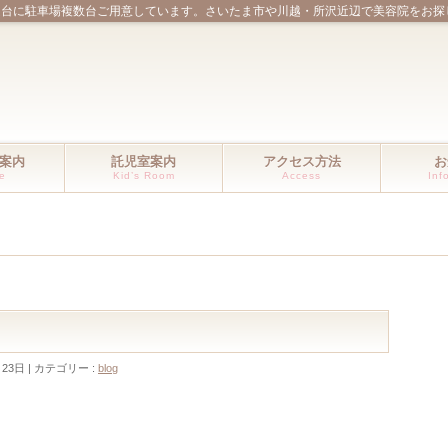
ほ台に駐車場複数台ご用意しています。さいたま市や川越・所沢近辺で美容院をお探
案内
託児室案内
アクセス方法
お
ce
Kid’s Room
Access
Inf
月23日
カテゴリー :
blog