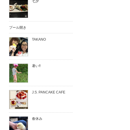
七夕
プール開き
TAKANO
暑い‼︎
J.S. PANCAKE CAFE
春休み