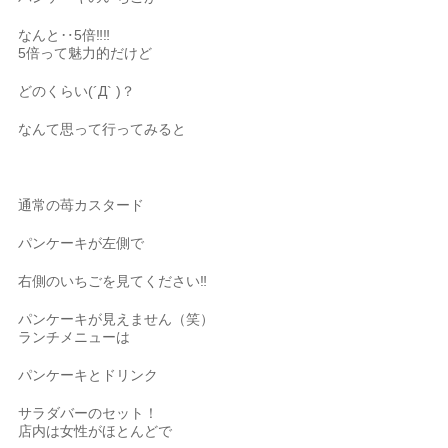
なんと‥5倍‼︎‼︎
5倍って魅力的だけど
どのくらい(´Д` )？
なんて思って行ってみると
通常の苺カスタード
パンケーキが左側で
右側のいちごを見てください‼︎
パンケーキが見えません（笑）
ランチメニューは
パンケーキとドリンク
サラダバーのセット！
店内は女性がほとんどで