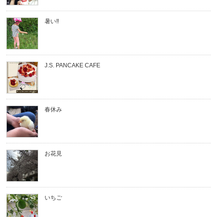
暑い‼︎
J.S. PANCAKE CAFE
春休み
お花見
いちご